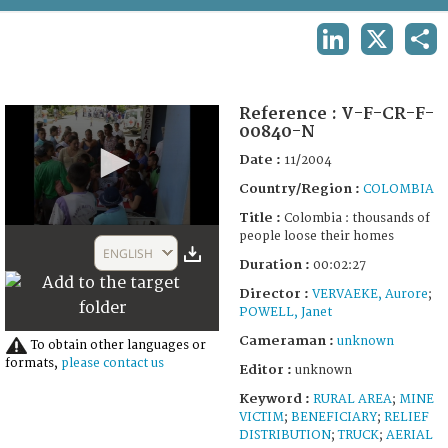
TERMS AND CONDITIONS OF USE
LINKEDIN
X
SHA
FAQ
Reference :
V-F-CR-F-
00840-N
Date :
11/2004
Country/Region :
COLOMBIA
Title :
Colombia : thousands of
0
people loose their homes
seconds
ENGLISH
of
Duration :
00:02:27
2
Director :
VERVAEKE, Aurore
;
minutes,
27
POWELL, Janet
seconds
Cameraman :
unknown
To obtain other languages or
formats,
please contact us
Editor :
unknown
Keyword :
RURAL AREA
;
MINE
VICTIM
;
BENEFICIARY
;
RELIEF
DISTRIBUTION
;
TRUCK
;
AERIAL