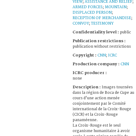
VIEW
;
ASSISTANCE AND RELIEF
;
ARMED FORCES
;
MOUNTAIN
;
DISPLACED PERSON
;
RECEPTION OF MERCHANDISE
;
CONVOY
;
TESTIMONY
Confidentiality level :
public
Publication restrictions :
publication without restrictions
Copyright :
CNN
;
ICRC
Production company :
CNN
ICRC producer :
none
Description :
Images tournées
dans la région de Boca de Cupe au
cours d'une action menée
conjointement par le Comité
international de la Croix-Rouge
(CICR) et la Croix-Rouge
panaméenne.
La Croix-Rouge est le seul
organisme humanitaire à avoir