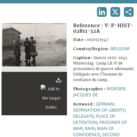
TERMS AND CONDITIONS OF USE
LINKEDIN
X
SHA
FAQ
Reference :
V-P-HIST-
02811-32A
Date :
06/03/1947
BELGIUM
Country/Region :
Caption :
Guerre 1939-1945.
Winterslag. Camp LB IV de
prisonniers de guerre allemands.
Délégués avec l'homme de
confiance du camp.
MORSIER,
Photographer :
JACQUES DE
GERMAN
Keyword :
;
DEPRIVATION OF LIBERTY
;
DELEGATE
PLACE OF
;
DETENTION
PRISONER OF
;
WAR
RAIN
MAN OF
;
;
CONFIDENCE
SECOND
;