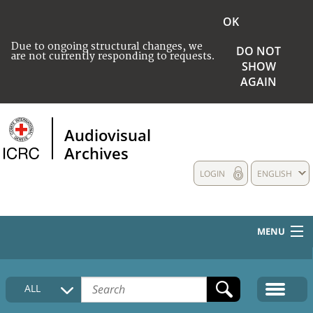
OK
Due to ongoing structural changes, we
DO NOT
are not currently responding to requests.
SHOW
AGAIN
Audiovisual
Archives
LOGIN
ENGLISH
MENU
HOME
ALL
COLLECTIONS DESCRIPTION
MEDIA