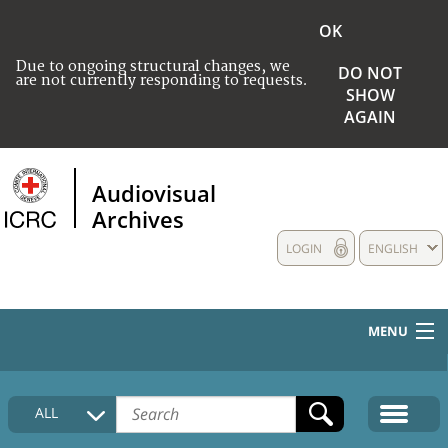
OK
Due to ongoing structural changes, we
DO NOT
are not currently responding to requests.
SHOW
AGAIN
Audiovisual
Archives
LOGIN
ENGLISH
MENU
HOME
ALL
COLLECTIONS DESCRIPTION
MEDIA