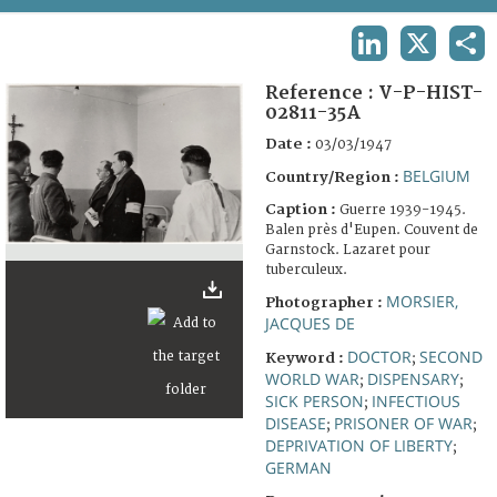
TERMS AND CONDITIONS OF USE
LINKEDIN
X
SHA
FAQ
Reference :
V-P-HIST-
02811-35A
Date :
03/03/1947
BELGIUM
Country/Region :
Caption :
Guerre 1939-1945.
Balen près d'Eupen. Couvent de
Garnstock. Lazaret pour
tuberculeux.
MORSIER,
Photographer :
JACQUES DE
DOCTOR
SECOND
Keyword :
;
WORLD WAR
DISPENSARY
;
;
SICK PERSON
INFECTIOUS
;
DISEASE
PRISONER OF WAR
;
;
DEPRIVATION OF LIBERTY
;
GERMAN