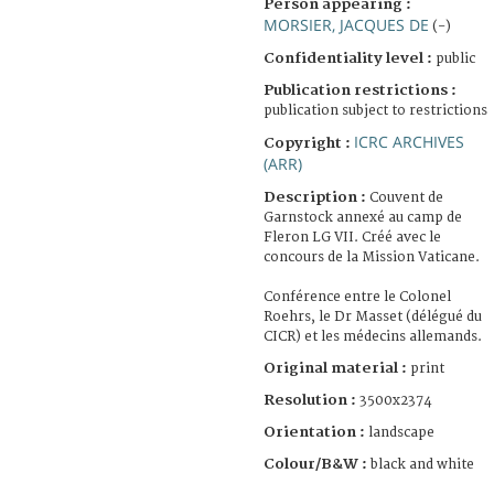
Person appearing :
MORSIER, JACQUES DE
(-)
Confidentiality level :
public
Publication restrictions :
publication subject to restrictions
ICRC ARCHIVES
Copyright :
(ARR)
Description :
Couvent de
Garnstock annexé au camp de
Fleron LG VII. Créé avec le
concours de la Mission Vaticane.
Conférence entre le Colonel
Roehrs, le Dr Masset (délégué du
CICR) et les médecins allemands.
Original material :
print
Resolution :
3500x2374
Orientation :
landscape
Colour/B&W :
black and white