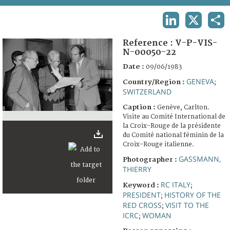
TERMS AND CONDITIONS OF USE
LINKEDIN
X
SHA
FAQ
Reference :
V-P-VIS-
N-00050-22
Date :
09/06/1983
GENEVA
Country/Region :
;
SWITZERLAND
Caption :
Genève, Carlton.
Visite au Comité International de
la Croix-Rouge de la présidente
du Comité national féminin de la
Croix-Rouge italienne.
GASSMANN,
Photographer :
THIERRY
RC ITALY
Keyword :
;
PRESIDENT
HISTORY OF THE
;
RED CROSS
VISIT TO THE
;
ICRC
WOMAN
;