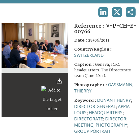
TERMS AND CONDITIONS OF USE
LINKEDIN
X
SHA
FAQ
Reference :
V-P-CH-E-
00766
Date :
28/06/2011
Country/Region :
SWITZERLAND
Caption :
Geneva, ICRC
headquarters. The Directorate
team (June 2011).
GASSMANN,
Photographer :
THIERRY
DUNANT HENRY
Keyword :
;
DIRECTOR GENERAL
APPIA
;
LOUIS
HEADQUARTERS
;
;
DIRECTORATE
DIRECTOR
;
;
MEETING
PHOTOGRAPHY
;
;
GROUP PORTRAIT