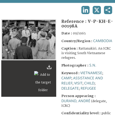
TERMS AND CONDITIONS OF USE
LINKEDIN
X
SHA
FAQ
Reference :
V-P-KH-E-
00198A
Date :
09/1965
CAMBODIA
Country/Region :
Caption :
Rattanakiri. An ICRC
is visiting South Vietnamese
refugees.
S.N.
Photographer :
VIETNAMESE
Keyword :
;
CAMP
ASSISTANCE AND
;
RELIEF
VISIT
CHILD
;
;
;
DELEGATE
REFUGEE
;
Person appearing :
DURAND, ANDRÉ
(delegate,
ICRC)
Confidentiality level :
public