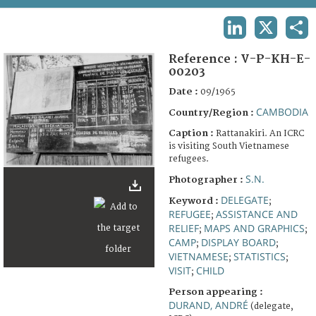
TERMS AND CONDITIONS OF USE
LINKEDIN
X
SHA
FAQ
Reference :
V-P-KH-E-
00203
Date :
09/1965
CAMBODIA
Country/Region :
Caption :
Rattanakiri. An ICRC
is visiting South Vietnamese
refugees.
S.N.
Photographer :
DELEGATE
Keyword :
;
REFUGEE
ASSISTANCE AND
;
RELIEF
MAPS AND GRAPHICS
;
;
CAMP
DISPLAY BOARD
;
;
VIETNAMESE
STATISTICS
;
;
VISIT
CHILD
;
Person appearing :
DURAND, ANDRÉ
(delegate,