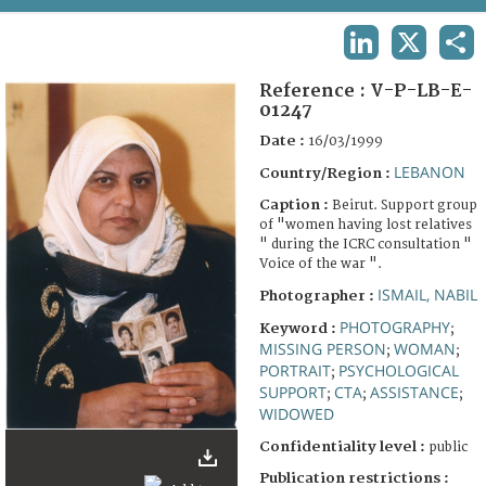
TERMS AND CONDITIONS OF USE
LINKEDIN
X
SHA
FAQ
Reference :
V-P-LB-E-
01247
Date :
16/03/1999
LEBANON
Country/Region :
Caption :
Beirut. Support group
of "women having lost relatives
" during the ICRC consultation "
Voice of the war ".
ISMAIL, NABIL
Photographer :
PHOTOGRAPHY
Keyword :
;
MISSING PERSON
WOMAN
;
;
PORTRAIT
PSYCHOLOGICAL
;
SUPPORT
CTA
ASSISTANCE
;
;
;
WIDOWED
Confidentiality level :
public
Publication restrictions :