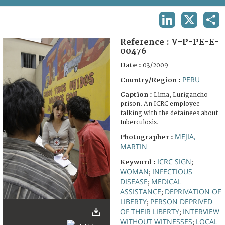
TERMS AND CONDITIONS OF USE
LINKEDIN
X
SHA
FAQ
Reference :
V-P-PE-E-
00476
Date :
03/2009
PERU
Country/Region :
Caption :
Lima, Lurigancho
prison. An ICRC employee
talking with the detainees about
tuberculosis.
MEJIA,
Photographer :
MARTIN
ICRC SIGN
Keyword :
;
WOMAN
INFECTIOUS
;
DISEASE
MEDICAL
;
ASSISTANCE
DEPRIVATION OF
;
LIBERTY
PERSON DEPRIVED
;
OF THEIR LIBERTY
INTERVIEW
;
WITHOUT WITNESSES
LOCAL
;