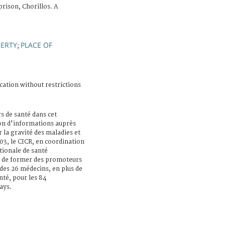
rison, Chorillos. A
BERTY
PLACE OF
;
cation without restrictions
s de santé dans cet
sion d'informations auprès
r la gravité des maladies et
003, le CICR, en coordination
tionale de santé
té de former des promoteurs
 des 26 médecins, en plus de
nté, pour les 84
ays.