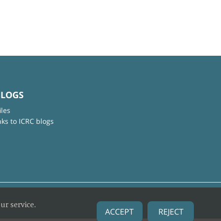
BLOGS
iles
nks to ICRC blogs
ur service.
ACCEPT
REJECT