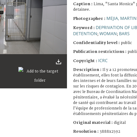
Caption :
Lima, "Santa Monica" p
detainee.
MEJIA, MARTIN
Photographer :
DEPRIVATION OF LI
Keyword :
DETENTION
WOMAN
BARS
;
;
Confidentiality level :
public
Publication restrictions :
publi
ICRC
Copyright :
Description :
Il y a 12 promoteur
établissement, elles font la diffu
des internes et de leurs familles su
sur les risques de contagion. En 2
avec le Bureau de Coordination Na
pénitentiaire, a évalué la nécéssi
de santé qui contribuent au travail
l'équipe de professionnels de la sa
établissements pénitentiaires du p
Original material :
digital
Resolution :
3888x2592