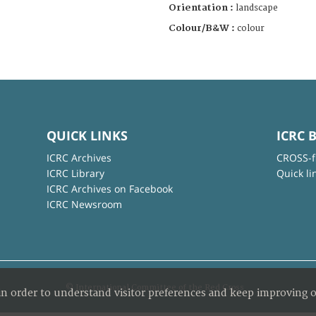
Orientation :
landscape
Colour/B&W :
colour
QUICK LINKS
ICRC 
ICRC Archives
CROSS-f
ICRC Library
Quick li
ICRC Archives on Facebook
ICRC Newsroom
© International Committee of the Red Cross
in order to understand visitor preferences and keep improving o