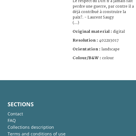
Le respect du DIH n’a jamais fait
perdre une guerre, par contre il a
déjà contribué à construire la
paix?. - Laurent Saugy
(...)
Original material :
digital
Resolution :
4022x3017
Orientation :
landscape
Colour/B&W :
colour
SECTIONS
Contact
FAQ
Collections description
Terms and conditions of use