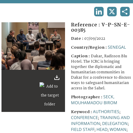
TERMS AND CONDITIONS OF USE
LINKEDIN
X
SHA
FAQ
Reference :
V-P-SN-E-
00385
Date :
07/09/2022
SENEGAL
Country/Region :
Caption :
Dakar, Radisson Blu
Hotel. The ICRC is bringing
together the diplomatic and
humanitarian communities in
Dakar for a conference to discuss
ways to safeguard humanitarian
access in the Sahel.
SECK,
Photographer :
MOUHAMADOU BIROM
AUTHORITIES
Keyword :
;
CONFERENCE
TRAINING AND
;
INFORMATION
DELEGATION
;
;
FIELD STAFF
HEAD
WOMAN
;
;
;