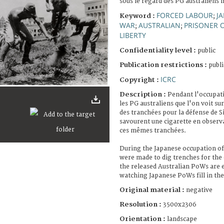
sous le regard des PG australiens l
FORCED LABOUR
J
Keyword :
;
WAR
AUSTRALIAN
PRISONER 
;
;
LIBERTY
Confidentiality level :
public
Publication restrictions :
publi
ICRC
Copyright :
Description :
Pendant l'occupati
les PG australiens que l'on voit su
des tranchées pour la défense de S
savourent une cigarette en observ
ces mêmes tranchées.
During the Japanese occupation o
were made to dig trenches for the
the released Australian PoWs are e
watching Japanese PoWs fill in th
Original material :
negative
Resolution :
3500x2306
Orientation :
landscape