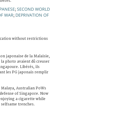
ibérés.
APANESE
SECOND WORLD
;
OF WAR
DEPRIVATION OF
;
cation without restrictions
on japonaise de la Malaisie,
r la photo avaient dû creuser
ingapoure. Libérés, ils
ant les PG japonais remplir
f Malaya, Australian PoWs
 defense of Singapore. Now
njoying a cigarette while
e selfsame trenches.