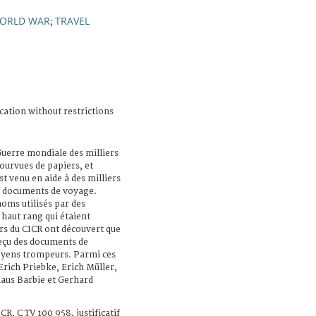
ORLD WAR
TRAVEL
;
cation without restrictions
uerre mondiale des milliers
ourvues de papiers, et
st venu en aide à des milliers
es documents de voyage.
noms utilisés par des
 haut rang qui étaient
rs du CICR ont découvert que
reçu des documents de
oyens trompeurs. Parmi ces
rich Priebke, Erich Müller,
aus Barbie et Gerhard
R, C TV 100 958, justificatif