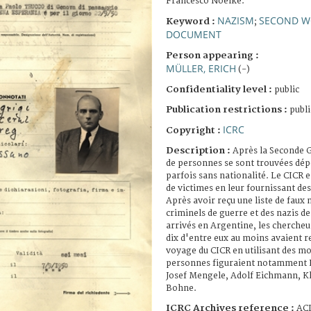
Francesco Noelke.
NAZISM
SECOND W
Keyword :
;
DOCUMENT
Person appearing :
MÜLLER, ERICH
(-)
Confidentiality level :
public
Publication restrictions :
publi
ICRC
Copyright :
Description :
Après la Seconde G
de personnes se sont trouvées dép
parfois sans nationalité. Le CICR e
de victimes en leur fournissant d
Après avoir reçu une liste de faux 
criminels de guerre et des nazis de
arrivés en Argentine, les chercheu
dix d'entre eux au moins avaient 
voyage du CICR en utilisant des m
personnes figuraient notamment E
Josef Mengele, Adolf Eichmann, Kl
Bohne.
ICRC Archives reference :
ACIC