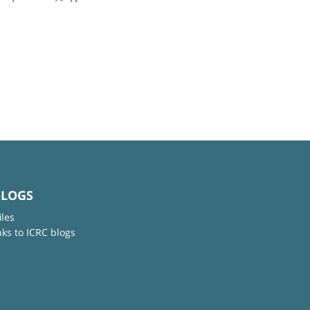
BLOGS
iles
nks to ICRC blogs