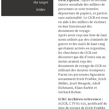
Description :
Après la Seconde
Guerre mondiale des milliers de
personnes se sont trouvées
dépourvues de papiers, et parfois
sans nationalité. Le CICR est venu
en aide à des milliers de victimes
en leur fournissant des
documents de voyage.
Après avoir reçu une liste de faux
noms utilisés par des criminels de
guerre et des nazis de haut rang
qui étaient arrivés en Argentine,
les chercheurs du CICR ont
découvert que dix d'entre eux au
moins avaient reçu des
documents de voyage du CICR en
utilisant des moyens trompeurs.
Parmi ces personnes figuraient
notamment Erich Priebke, Erich
Müller, Josef Mengele, Adolf
Eichmann, Klaus Barbie et
Gerhard Bohne.
ICRC Archives reference :
ACICR, C TV 83 023, justificatif du
titre de voyage de Erich Priebke