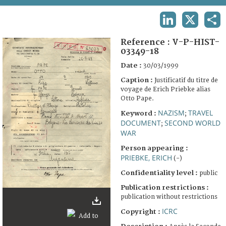
TERMS AND CONDITIONS OF USE
LINKEDIN
X
SHA
FAQ
Reference :
V-P-HIST-
03349-18
Date :
30/03/1999
Caption :
Justificatif du titre de
voyage de Erich Priebke alias
Otto Pape.
NAZISM
TRAVEL
Keyword :
;
DOCUMENT
SECOND WORLD
;
WAR
Person appearing :
PRIEBKE, ERICH
(-)
Confidentiality level :
public
Publication restrictions :
publication without restrictions
ICRC
Copyright :