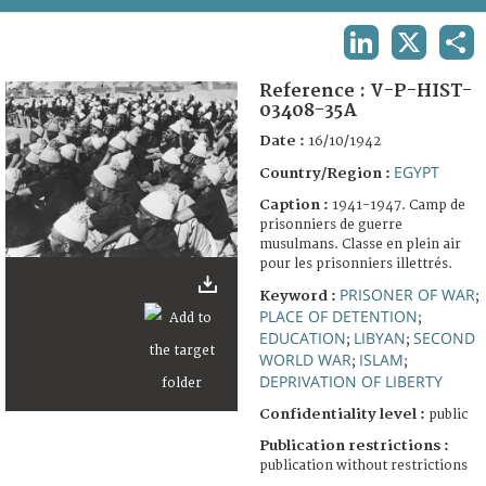
TERMS AND CONDITIONS OF USE
LINKEDIN
X
SHA
FAQ
Reference :
V-P-HIST-
03408-35A
Date :
16/10/1942
EGYPT
Country/Region :
Caption :
1941-1947. Camp de
prisonniers de guerre
musulmans. Classe en plein air
pour les prisonniers illettrés.
PRISONER OF WAR
Keyword :
;
PLACE OF DETENTION
;
EDUCATION
LIBYAN
SECOND
;
;
WORLD WAR
ISLAM
;
;
DEPRIVATION OF LIBERTY
Confidentiality level :
public
Publication restrictions :
publication without restrictions