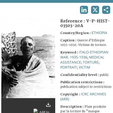
TERMS AND CONDITIONS OF USE
LINKEDIN
X
SHA
FAQ
Reference :
V-P-HIST-
03503-20A
ETHIOPIA
Country/Region :
Caption :
Guerre d'Ethiopie
1935-1936. Victime de torture.
ITALO-ETHIOPIAN
Keyword :
WAR, 1935-1936
MEDICAL
;
ASSISTANCE
TORTURE
;
;
PORTRAIT
VICTIM
;
Confidentiality level :
public
Publication restrictions :
publication subject to restrictions
ICRC ARCHIVES
Copyright :
(ARR)
Description :
Plaie produite
par la torture du "masque