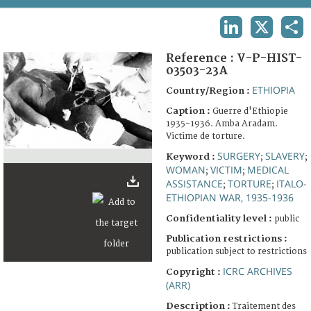
TERMS AND CONDITIONS OF USE
LINKEDIN
X
SHA
FAQ
Reference :
V-P-HIST-
03503-23A
ETHIOPIA
Country/Region :
Caption :
Guerre d'Ethiopie
1935-1936. Amba Aradam.
Victime de torture.
SURGERY
SLAVERY
Keyword :
;
;
WOMAN
VICTIM
MEDICAL
;
;
ASSISTANCE
TORTURE
ITALO-
;
;
ETHIOPIAN WAR, 1935-1936
Confidentiality level :
public
Publication restrictions :
publication subject to restrictions
ICRC ARCHIVES
Copyright :
(ARR)
Description :
Traitement des