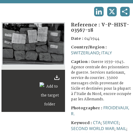
TERMS AND CONDITIONS OF USE
LINKEDIN
X
SHA
FAQ
Reference :
V-P-HIST-
03567-18
Date :
04/1944
Country/Region :
SWITZERLAND
ITALY
;
Caption :
Guerre 1939-1945.
Agence centrale des prisonniers
de guerre. Services nationaux,
service du courrier. 35000
messages civils provenant de
Sicile et destinées pour la plupart
à l'Italie du Nord, encore occupée
par les Allemands.
FROIDEVAUX,
Photographer :
R.
CTA
SERVICE
Keyword :
;
;
SECOND WORLD WAR
MAIL
;
;