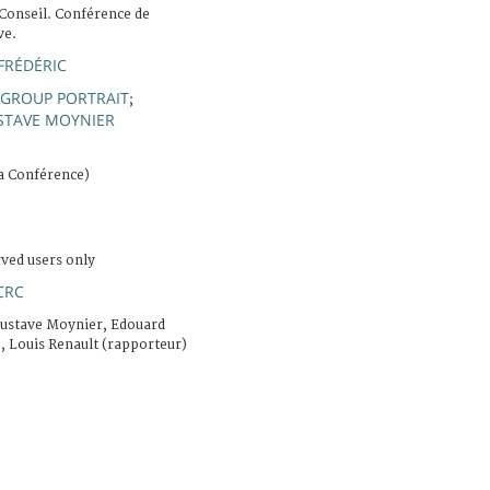
 Conseil. Conférence de
ve.
FRÉDÉRIC
GROUP PORTRAIT
;
STAVE MOYNIER
la Conférence)
rved users only
CRC
 Gustave Moynier, Edouard
, Louis Renault (rapporteur)