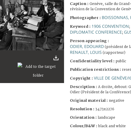
Caption :
Genève, salle du Grand
révision de la Convention de Genè
BOISSONNAS, 
Photographer :
1906 CONVENTION
Keyword :
;
DIPLOMATIC CONFERENCE
GU
;
Person appearing :
ODIER, EDOUARD
(président de 
RENAULT, LOUIS
(rapporteur)
Confidentiality level :
public
Publication restrictions :
rese
VILLE DE GENÈVE/I
Copyright :
Description :
A droite, debout:
Odier (Président de la Conférence)
Original material :
negative
Resolution :
3473x2276
Orientation :
landscape
Colour/B&W :
black and white