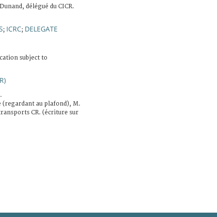
Dunand, délégué du CICR.
S
ICRC
DELEGATE
;
;
cation subject to
R)
.
e (regardant au plafond), M.
transports CR. (écriture sur