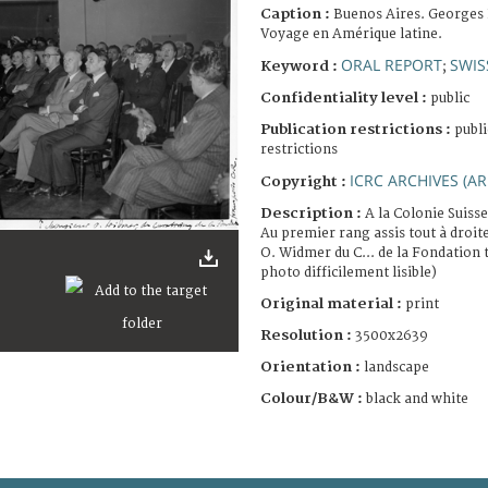
Caption :
Buenos Aires. Georges 
Voyage en Amérique latine.
ORAL REPORT
SWIS
Keyword :
;
Confidentiality level :
public
Publication restrictions :
publi
restrictions
ICRC ARCHIVES (AR
Copyright :
Description :
A la Colonie Suisse
Au premier rang assis tout à droit
O. Widmer du C... de la Fondation 
photo difficilement lisible)
Original material :
print
Resolution :
3500x2639
Orientation :
landscape
Colour/B&W :
black and white