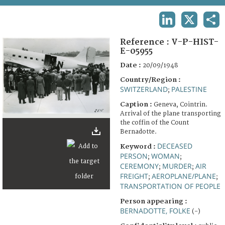
TERMS AND CONDITIONS OF USE
LINKEDIN
X
SHA
FAQ
Reference :
V-P-HIST-
E-05955
Date :
20/09/1948
Country/Region :
SWITZERLAND
PALESTINE
;
Caption :
Geneva, Cointrin.
Arrival of the plane transporting
the coffin of the Count
Bernadotte.
DECEASED
Keyword :
PERSON
WOMAN
;
;
CEREMONY
MURDER
AIR
;
;
FREIGHT
AEROPLANE/PLANE
;
;
TRANSPORTATION OF PEOPLE
Person appearing :
BERNADOTTE, FOLKE
(-)