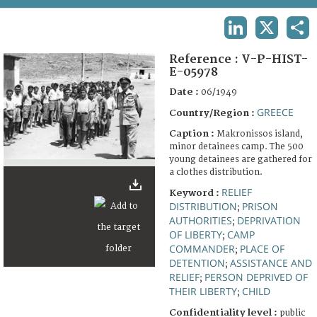
TERMS AND CONDITIONS OF USE
LINKEDIN
X
SHA
FAQ
Reference :
V-P-HIST-
E-05978
Date :
06/1949
GREECE
Country/Region :
Caption :
Makronissos island,
minor detainees camp. The 500
young detainees are gathered for
a clothes distribution.
RELIEF
Keyword :
DISTRIBUTION
PRISON
;
AUTHORITIES
DEPRIVATION
;
OF LIBERTY
CAMP
;
COMMANDER
PLACE OF
;
DETENTION
ASSISTANCE AND
;
RELIEF
PERSON DEPRIVED OF
;
THEIR LIBERTY
CHILD
;
Confidentiality level :
public