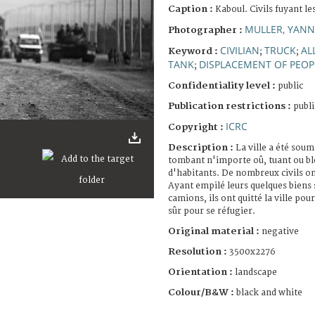
Caption :
Kaboul. Civils fuyant l
MULLER, YANN
Photographer :
CIVILIAN
TRUCK
AL
Keyword :
;
;
TANK
DISPLACEMENT OF PEOP
;
Confidentiality level :
public
Publication restrictions :
publi
ICRC
Copyright :
Description :
La ville a été soum
tombant n'importe oû, tuant ou ble
d'habitants. De nombreux civils ont
Ayant empilé leurs quelques biens 
camions, ils ont quitté la ville po
sûr pour se réfugier.
Original material :
negative
Resolution :
3500x2276
Orientation :
landscape
Colour/B&W :
black and white