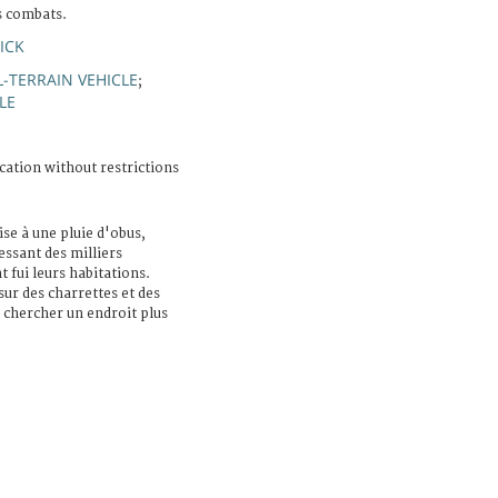
es combats.
ICK
L-TERRAIN VEHICLE
;
LE
cation without restrictions
ise à une pluie d'obus,
ssant des milliers
 fui leurs habitations.
sur des charrettes et des
ur chercher un endroit plus