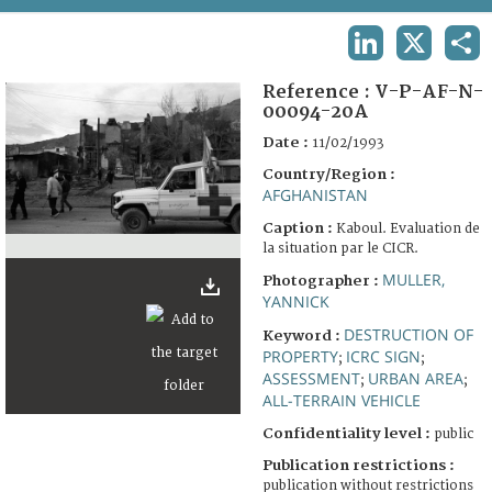
TERMS AND CONDITIONS OF USE
LINKEDIN
X
SHA
FAQ
Reference :
V-P-AF-N-
00094-20A
Date :
11/02/1993
Country/Region :
AFGHANISTAN
Caption :
Kaboul. Evaluation de
la situation par le CICR.
MULLER,
Photographer :
YANNICK
DESTRUCTION OF
Keyword :
PROPERTY
ICRC SIGN
;
;
ASSESSMENT
URBAN AREA
;
;
ALL-TERRAIN VEHICLE
Confidentiality level :
public
Publication restrictions :
publication without restrictions