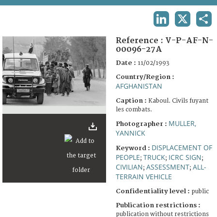
TERMS AND CONDITIONS OF USE
LINKEDIN
X
SHA
FAQ
Reference :
V-P-AF-N-
00096-27A
Date :
11/02/1993
Country/Region :
AFGHANISTAN
Caption :
Kaboul. Civils fuyant
les combats.
MULLER,
Photographer :
YANNICK
DISPLACEMENT OF
Keyword :
PEOPLE
TRUCK
ICRC SIGN
;
;
;
CIVILIAN
ASSESSMENT
ALL-
;
;
TERRAIN VEHICLE
Confidentiality level :
public
Publication restrictions :
publication without restrictions