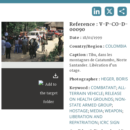
TERMS AND CONDITIONS OF USE
LINKEDIN
X
SHA
FAQ
Reference :
V-P-CO-D-
00090
Date :
18/01/1999
COLOMBIA
Country/Region :
Caption :
Tibu, dans les
montagnes de Catatumbo, Norte
Santander. Libération d'un
otage.
HEGER, BORIS
Photographer :
COMBATANT
ALL-
Keyword :
;
TERRAIN VEHICLE
RELEASE
;
ON HEALTH GROUNDS
NON-
;
STATE ARMED GROUP
;
HOSTAGE
MEDIA
WEAPON
;
;
;
LIBERATION AND
REPATRIATION
ICRC SIGN
;