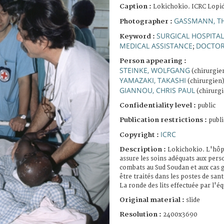
Caption :
Lokichokio. ICRC Lopid
GASSMANN, T
Photographer :
SURGICAL HOSPITAL
Keyword :
MEDICAL ASSISTANCE
DOCTO
;
Person appearing :
STEINKE, WOLFGANG
(chirurgie
YAMAZAKI, TAKASHI
(chirurgien
GIANNOU, CHRIS PAUL
(chirurgi
Confidentiality level :
public
Publication restrictions :
publi
ICRC
Copyright :
Description :
Lokichokio. L'hôpi
assure les soins adéquats aux pers
combats au Sud Soudan et aux cas 
être traités dans les postes de sant
La ronde des lits effectuée par l'é
Original material :
slide
Resolution :
2400x3690