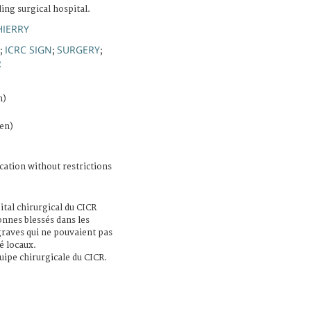
ing surgical hospital.
HIERRY
ICRC SIGN
SURGERY
;
;
;
R
n)
)
en)
cation without restrictions
tal chirurgical du CICR
onnes blessés dans les
graves qui ne pouvaient pas
é locaux.
quipe chirurgicale du CICR.