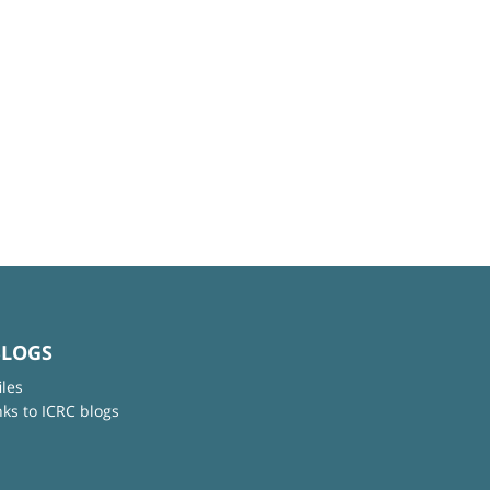
BLOGS
iles
nks to ICRC blogs