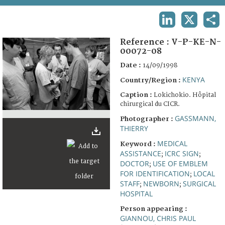
TERMS AND CONDITIONS OF USE
LINKEDIN
X
SHA
FAQ
Reference :
V-P-KE-N-
00072-08
Date :
14/09/1998
KENYA
Country/Region :
Caption :
Lokichokio. Hôpital
chirurgical du CICR.
GASSMANN,
Photographer :
THIERRY
MEDICAL
Keyword :
ASSISTANCE
ICRC SIGN
;
;
DOCTOR
USE OF EMBLEM
;
FOR IDENTIFICATION
LOCAL
;
STAFF
NEWBORN
SURGICAL
;
;
HOSPITAL
Person appearing :
GIANNOU, CHRIS PAUL