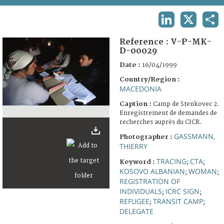
TERMS AND CONDITIONS OF USE
LINKEDIN
X
SHA
FAQ
Reference :
V-P-MK-
D-00029
Date :
16/04/1999
Country/Region :
MACEDONIA
Caption :
Camp de Stenkovec 2.
Enregistrement de demandes de
recherches auprès du CICR.
GASSMANN,
Photographer :
THIERRY
TRACING
CTA
Keyword :
;
;
KOSOVO ALBANIAN
WOMAN
;
;
REGISTRATION OF
INDIVIDUALS
ICRC SIGN
;
;
REFUGEE
TRANSIT CAMP
;
;
DELEGATE