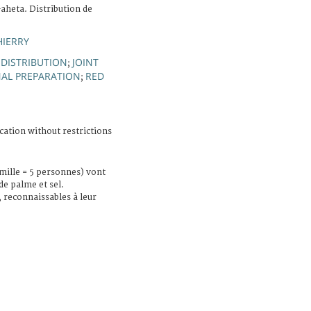
aheta. Distribution de
HIERRY
DISTRIBUTION
JOINT
;
AL PREPARATION
RED
;
cation without restrictions
amille = 5 personnes) vont
de palme et sel.
 reconnaissables à leur