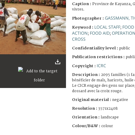
Caption :
Province de Kayanza, G
vivres.
GASSMANN, T
Photographer :
LOCAL STAFF
FOOD 
Keyword :
;
ACTION
FOOD AID
OPERATION
;
;
CROSS
Confidentiality level :
public
Publication restrictions :
publi
ICRC
Copyright :
Description :
2095 familles (1 f
bénéficier de maïs, haricots, huile 
Le CICR engage des gens sur place,
dossard avec la croix rouge.
Original material :
negative
Resolution :
3571x2408
Orientation :
landscape
Colour/B&W :
colour