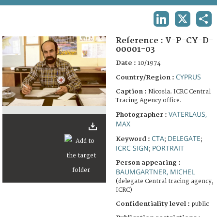
TERMS AND CONDITIONS OF USE
LINKEDIN
X
SHA
FAQ
Reference :
V-P-CY-D-
00001-03
Date :
10/1974
CYPRUS
Country/Region :
Caption :
Nicosia. ICRC Central
Tracing Agency office.
VATERLAUS,
Photographer :
MAX
CTA
DELEGATE
Keyword :
;
;
ICRC SIGN
PORTRAIT
;
Person appearing :
BAUMGARTNER, MICHEL
(delegate Central tracing agency,
ICRC)
Confidentiality level :
public