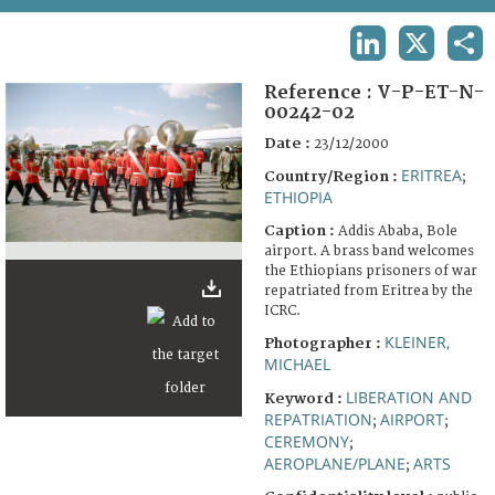
TERMS AND CONDITIONS OF USE
LINKEDIN
X
SHA
FAQ
Reference :
V-P-ET-N-
00242-02
Date :
23/12/2000
ERITREA
Country/Region :
;
ETHIOPIA
Caption :
Addis Ababa, Bole
airport. A brass band welcomes
the Ethiopians prisoners of war
repatriated from Eritrea by the
ICRC.
KLEINER,
Photographer :
MICHAEL
LIBERATION AND
Keyword :
REPATRIATION
AIRPORT
;
;
CEREMONY
;
AEROPLANE/PLANE
ARTS
;