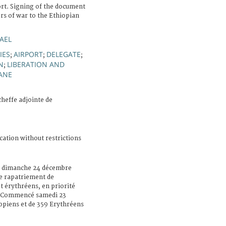
ort. Signing of the document
rs of war to the Ethiopian
AEL
IES
AIRPORT
DELEGATE
;
;
;
N
LIBERATION AND
;
ANE
cheffe adjointe de
cation without restrictions
, dimanche 24 décembre
e rapatriement de
t érythréens, en priorité
s. Commencé samedi 23
iopiens et de 359 Erythréens