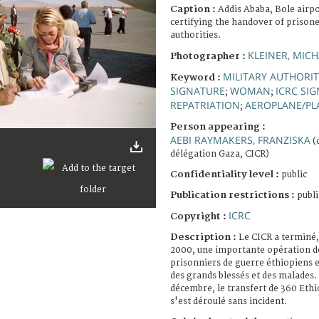
Caption :
Addis Ababa, Bole airp
certifying the handover of prisone
authorities.
KLEINER, MICH
Photographer :
MILITARY AUTHORIT
Keyword :
SIGNATURE
WOMAN
ICRC SIG
;
;
REPATRIATION
AEROPLANE/PL
;
Person appearing :
AEBI RAYMAKERS, FRANZISKA
(
délégation Gaza, CICR)
Confidentiality level :
public
Publication restrictions :
publi
ICRC
Copyright :
Description :
Le CICR a terminé
2000, une importante opération d
prisonniers de guerre éthiopiens e
des grands blessés et des malade
décembre, le transfert de 360 Eth
s'est déroulé sans incident.