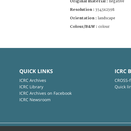
Original material :
negative
Resolution :
3543x2398
Orientation :
landscape
Colour/B&W :
colour
QUICK LINKS
ICRC 
ICRC Archives
CROSS-f
ICRC Library
Quick li
ICRC Archives on Facebook
ICRC Newsroom