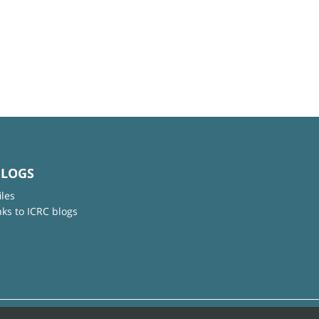
BLOGS
iles
nks to ICRC blogs