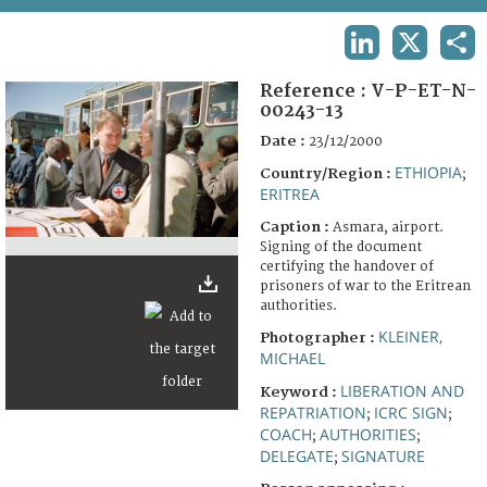
TERMS AND CONDITIONS OF USE
LINKEDIN
X
SHA
FAQ
Reference :
V-P-ET-N-
00243-13
Date :
23/12/2000
ETHIOPIA
Country/Region :
;
ERITREA
Caption :
Asmara, airport.
Signing of the document
certifying the handover of
prisoners of war to the Eritrean
authorities.
KLEINER,
Photographer :
MICHAEL
LIBERATION AND
Keyword :
REPATRIATION
ICRC SIGN
;
;
COACH
AUTHORITIES
;
;
DELEGATE
SIGNATURE
;