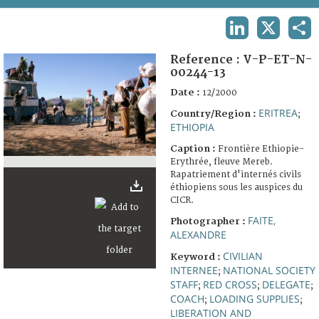
TERMS AND CONDITIONS OF USE
LINKEDIN
X
SHA
FAQ
Reference :
V-P-ET-N-
00244-13
Date :
12/2000
ERITREA
Country/Region :
;
ETHIOPIA
Caption :
Frontière Ethiopie-
Erythrée, fleuve Mereb.
Rapatriement d'internés civils
éthiopiens sous les auspices du
CICR.
FAITE,
Photographer :
ALEXANDRE
CIVILIAN
Keyword :
INTERNEE
NATIONAL SOCIETY
;
STAFF
RED CROSS
DELEGATE
;
;
;
COACH
LOADING SUPPLIES
;
;
LIBERATION AND