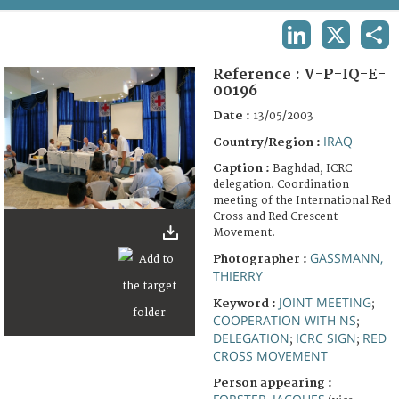
TERMS AND CONDITIONS OF USE
LINKEDIN
X
SHA
FAQ
Reference :
V-P-IQ-E-
00196
Date :
13/05/2003
IRAQ
Country/Region :
Caption :
Baghdad, ICRC
delegation. Coordination
meeting of the International Red
Cross and Red Crescent
Movement.
GASSMANN,
Photographer :
THIERRY
JOINT MEETING
Keyword :
;
COOPERATION WITH NS
;
DELEGATION
ICRC SIGN
RED
;
;
CROSS MOVEMENT
Person appearing :