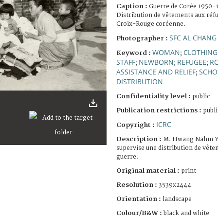
Caption :
Guerre de Corée 1950-1
Distribution de vêtements aux réfu
Croix-Rouge coréenne.
SFC AL CHANG
Photographer :
WOMAN
CLOTHING
Keyword :
;
STAFF
NEWBORN
REFUGEE
RC
;
;
;
ASSISTANCE AND RELIEF
SCHO
;
DISTRIBUTION
Confidentiality level :
public
Publication restrictions :
publi
ICRC
Copyright :
Description :
M. Hwang Nahm Yo
supervise une distribution de vête
guerre.
Original material :
print
Resolution :
3539x2444
Orientation :
landscape
Colour/B&W :
black and white