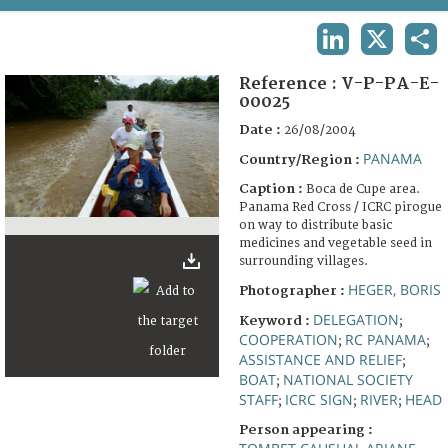
TERMS AND CONDITIONS OF USE
LINKEDIN
X
SHA
FAQ
Reference :
V-P-PA-E-
00025
Date :
26/08/2004
PANAMA
Country/Region :
Caption :
Boca de Cupe area.
Panama Red Cross / ICRC pirogue
on way to distribute basic
medicines and vegetable seed in
surrounding villages.
HEGER, BORIS
Photographer :
DELEGATION
Keyword :
;
COOPERATION
RC PANAMA
;
;
ASSISTANCE AND RELIEF
;
BOAT
NATIONAL SOCIETY
;
STAFF
ICRC SIGN
RIVER
HEAD
;
;
;
Person appearing :