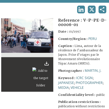
TERMS AND CONDITIONS OF USE
LINKEDIN
X
SHA
FAQ
Reference :
V-P-PE-D-
00006-01
Date :
01/1997
PERU
Country/Region :
Caption :
Lima, autour de la
résidence de l'ambassadeur du
Japon. Prise d'otages par le
Mouvement révolutionnaire
Túpac Amaru (MRTA).
MARTIN, J.
Photographer :
ICRC SIGN
Keyword :
;
JAPANESE
PHOTOGRAPHER
;
;
MEDIA
VEHICLE
;
Confidentiality level :
public
Publication restrictions :
publication without restrictions