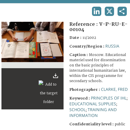
TERMS AND CONDITIONS OF USE
LINKEDIN
X
SHA
FAQ
Reference :
V-P-RU-E-
00104
Date :
11/2002
RUSSIA
Country/Region :
Caption :
Moscow. Educational
materiel used for dissemination
on the basic principles of
international humanitarian law,
within the CIS programme for
secondary schools.
CLARKE, FRED
Photographer :
PRINCIPLES OF IHL
Keyword :
;
EDUCATIONAL SUPPLIES
;
SCHOOL
TRAINING AND
;
INFORMATION
Confidentiality level :
public