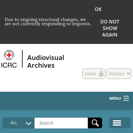
OK
Due to ongoing structural changes, we
DO NOT
are not currently responding to requests.
SHOW
AGAIN
Audiovisual
Archives
LOGIN
ENGLISH
MENU
HOME
ALL
COLLECTIONS DESCRIPTION
MEDIA