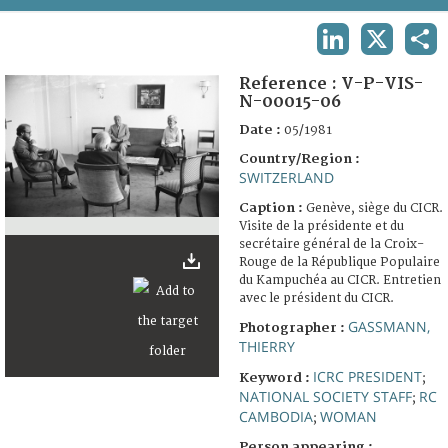
TERMS AND CONDITIONS OF USE
LINKEDIN
X
SHA
FAQ
Reference :
V-P-VIS-
N-00015-06
Date :
05/1981
Country/Region :
SWITZERLAND
Caption :
Genève, siège du CICR.
Visite de la présidente et du
secrétaire général de la Croix-
Rouge de la République Populaire
du Kampuchéa au CICR. Entretien
avec le président du CICR.
GASSMANN,
Photographer :
THIERRY
ICRC PRESIDENT
Keyword :
;
NATIONAL SOCIETY STAFF
RC
;
CAMBODIA
WOMAN
;
Person appearing :