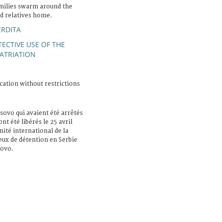
milies swarm around the
ed relatives home.
ERDITA
ECTIVE USE OF THE
ATRIATION
cation without restrictions
sovo qui avaient été arrêtés
t été libérés le 25 avril
mité international de la
eux de détention en Serbie
sovo.