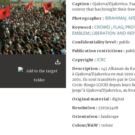
Caption :
Gjakova/Djakovica. Fa
convoy that has brought their fre
IBRAHIMAJ, AF
Photographer :
CROWD
FLAG
PROT
Keyword :
;
;
EMBLEM
LIBERATION AND REP
;
Confidentiality level :
public
Publication restrictions :
publi
ICRC
Copyright :
Description :
143 Albanais du Ko
à Gjakova/Djakovica en mai 1999 on
2001. Ils sont transférés par le Co
Croix-Rouge (CICR) depuis leurs li
jusqu'à Gjakova/Djakovica, au Ko
Original material :
digital
Resolution :
3565x2408
Orientation :
landscape
Colour/B&W :
colour