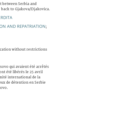
t between Serbia and
 back to Gjakova/Djakovica.
ERDITA
ION AND REPATRIATION
;
cation without restrictions
sovo qui avaient été arrêtés
t été libérés le 25 avril
mité international de la
eux de détention en Serbie
sovo.