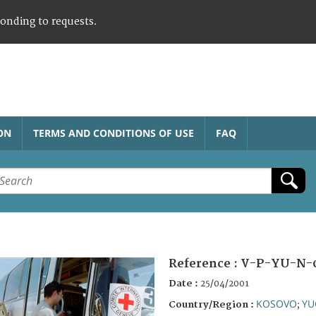
ponding to requests.
ON
TERMS AND CONDITIONS OF USE
FAQ
Reference :
V-P-YU-N-
Date :
25/04/2001
KOSOVO
YU
Country/Region :
;