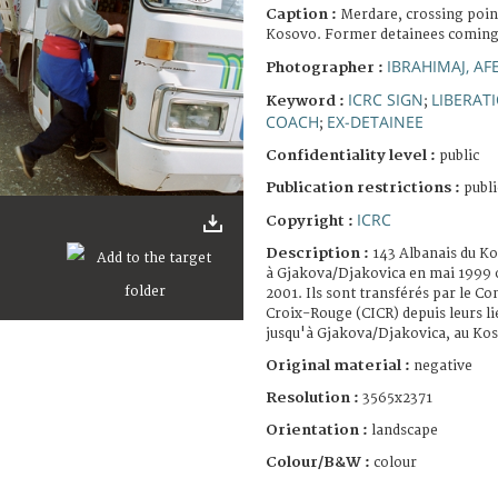
Caption :
Merdare, crossing poin
Kosovo. Former detainees coming
IBRAHIMAJ, AF
Photographer :
ICRC SIGN
LIBERAT
Keyword :
;
COACH
EX-DETAINEE
;
Confidentiality level :
public
Publication restrictions :
publi
ICRC
Copyright :
Description :
143 Albanais du Ko
à Gjakova/Djakovica en mai 1999 on
2001. Ils sont transférés par le Co
Croix-Rouge (CICR) depuis leurs li
jusqu'à Gjakova/Djakovica, au Ko
Original material :
negative
Resolution :
3565x2371
Orientation :
landscape
Colour/B&W :
colour