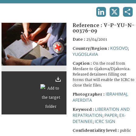
TERMS AND CONDITIONS OF USE
LINKEDIN
X
SHA
FAQ
Reference :
V-P-YU-N-
00376-09
Date :
25/04/2001
KOSOVO
Country/Region :
;
YUGOSLAVIA
Caption :
On the road from
Merdare to Gjakova/Djakovica.
Released detainees filling out
forms that will enable the ICRC to
close their files.
IBRAHIMAJ,
Photographer :
AFERDITA
LIBERATION AND
Keyword :
REPATRIATION
PAPER
EX-
;
;
DETAINEE
ICRC SIGN
;
Confidentiality level :
public