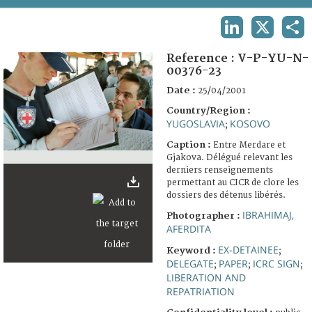
TERMS AND CONDITIONS OF USE
LINKEDIN
X
SHA
FAQ
Reference :
V-P-YU-N-
00376-23
Date :
25/04/2001
Country/Region :
YUGOSLAVIA
KOSOVO
;
Caption :
Entre Merdare et
Gjakova. Délégué relevant les
derniers renseignements
permettant au CICR de clore les
dossiers des détenus libérés.
IBRAHIMAJ,
Photographer :
AFERDITA
EX-DETAINEE
Keyword :
;
DELEGATE
PAPER
ICRC SIGN
;
;
;
LIBERATION AND
REPATRIATION