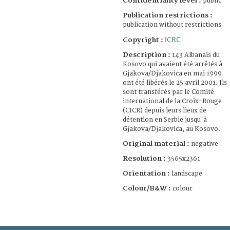
Confidentiality level :
public
Publication restrictions :
publication without restrictions
ICRC
Copyright :
Description :
143 Albanais du
Kosovo qui avaient été arrêtés à
Gjakova/Djakovica en mai 1999
ont été libérés le 25 avril 2001. Ils
sont transférés par le Comité
international de la Croix-Rouge
(CICR) depuis leurs lieux de
détention en Serbie jusqu'à
Gjakova/Djakovica, au Kosovo.
Original material :
negative
Resolution :
3565x2361
Orientation :
landscape
Colour/B&W :
colour