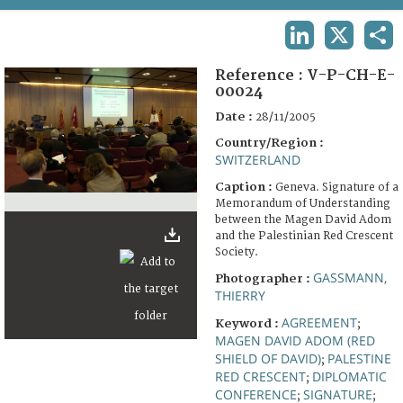
TERMS AND CONDITIONS OF USE
LINKEDIN
X
SHA
FAQ
Reference :
V-P-CH-E-
00024
Date :
28/11/2005
Country/Region :
SWITZERLAND
Caption :
Geneva. Signature of a
Memorandum of Understanding
between the Magen David Adom
and the Palestinian Red Crescent
Society.
GASSMANN,
Photographer :
THIERRY
AGREEMENT
Keyword :
;
MAGEN DAVID ADOM (RED
SHIELD OF DAVID)
PALESTINE
;
RED CRESCENT
DIPLOMATIC
;
CONFERENCE
SIGNATURE
;
;