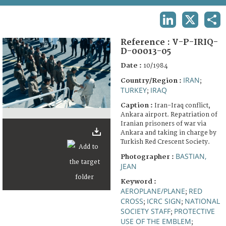
TERMS AND CONDITIONS OF USE
LINKEDIN
X
SHA
FAQ
Reference :
V-P-IRIQ-
D-00013-05
Date :
10/1984
IRAN
Country/Region :
;
TURKEY
IRAQ
;
Caption :
Iran-Iraq conflict,
Ankara airport. Repatriation of
Iranian prisoners of war via
Ankara and taking in charge by
Turkish Red Crescent Society.
BASTIAN,
Photographer :
JEAN
Keyword :
AEROPLANE/PLANE
RED
;
CROSS
ICRC SIGN
NATIONAL
;
;
SOCIETY STAFF
PROTECTIVE
;
USE OF THE EMBLEM
;