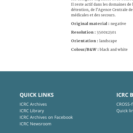
Il reste actif dans les domaines de l
détention, de l’Agence Centrale de
médicales et des secours.
Original material :
negative
Resolution :
3500x2301
Orientation :
landscape
Colour/B&W :
black and white
QUICK LINKS
ICRC 
ICRC Archives
CROSS-f
ICRC Library
Quick li
ICRC Archives on Facebook
ICRC Newsroom