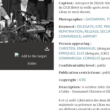
Caption :
Aéroport de Zürich-Klo
du CICR libéré la veille après avoir
Liban 10 mois durant.
GASSMANN, T
Photographer :
DELEGATE
ICRC PR
Keyword :
;
REPATRIATION
RELEASE
SECUR
;
;
CONFERENCE
AIRPORT
;
Person appearing :
CHRISTEN, EMMANUEL
(delegat
ERRIQUEZ, ELIO
(delegate, ICRC)
SOMMARUGA, CORNELIO
(presi
Confidentiality level :
public
Publication restrictions :
publi
ICRC
Copyright :
Description :
6 octobre 1989: E
à Saïda - Emmanuel Christen et Eli
8 et 13 août: Libération des deux d
maintenir sa présence au Liban ma
ses délégués expatriés et de renfor