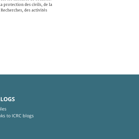
a protection des civils, de la
 Recherches, des activités
BLOGS
iles
nks to ICRC blogs