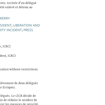
ten. Arrivée d'un délégué
 été enlevé et détenu au
HIERRY
ESIDENT
LIBERATION AND
;
ITY INCIDENT
PRESS
;
e, ICRC)
dent, ICRC)
cation without restrictions
nlèvement de deux délégués
o Erriquez.
élégués. Le CICR décide de
is de réduire le nombre de
cer les mesures de sécurité.