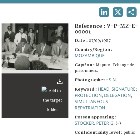
TERMS AND CONDITIONS OF USE
LINKEDIN
X
SHA
FAQ
Reference :
V-P-MZ-E-
00001
Date :
07/09/1987
Country/Region :
MOZAMBIQUE
Caption :
Maputo. Echange de
prisonniers.
S.N.
Photographer :
HEAD
SIGNATURE
Keyword :
;
;
PROTECTION
DELEGATION
;
;
SIMULTANEOUS
REPATRIATION
Person appearing :
STOCKER, PETER G.
(-)
Confidentiality level :
public