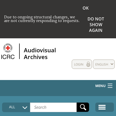
OK
Due to ongoing structural changes, we
DO NOT
are not currently responding to requests.
SHOW
AGAIN
Audiovisual
Archives
LOGIN
ENGLISH
MENU
HOME
ALL
COLLECTIONS DESCRIPTION
MEDIA