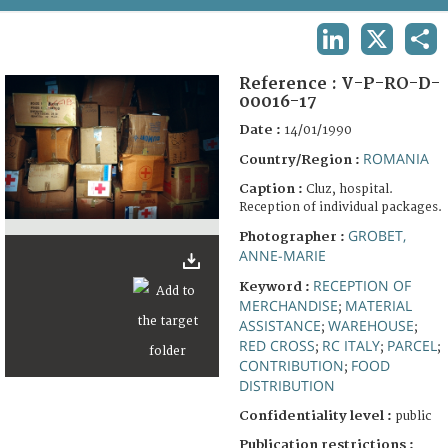
TERMS AND CONDITIONS OF USE
LINKEDIN
X
SHA
FAQ
Reference :
V-P-RO-D-
00016-17
Date :
14/01/1990
ROMANIA
Country/Region :
Caption :
Cluz, hospital.
Reception of individual packages.
GROBET,
Photographer :
ANNE-MARIE
RECEPTION OF
Keyword :
MERCHANDISE
MATERIAL
;
ASSISTANCE
WAREHOUSE
;
;
RED CROSS
RC ITALY
PARCEL
;
;
;
CONTRIBUTION
FOOD
;
DISTRIBUTION
Confidentiality level :
public
Publication restrictions :